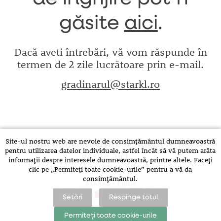
găsite
aici
.
Dacă aveti întrebări, vă vom răspunde în
termen de 2 zile lucrătoare prin e-mail.
gradinarul@starkl.ro
Site-ul nostru web are nevoie de consimțământul dumneavoastră
Instructiunile noastre de îngrijire pot fi
pentru utilizarea datelor individuale, astfel încât să vă putem arăta
găsite
aici
.
informații despre interesele dumneavoastră, printre altele. Faceți
clic pe „Permiteți toate cookie-urile” pentru a vă da
consimțământul.
STARKL - Filiale
Setări
Respinge totul
Permiteți toate cookie-urile