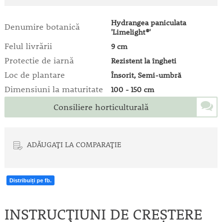
Hydrangea paniculata
Denumire botanică
'Limelight®'
Felul livrării
9 cm
Protectie de iarnă
Rezistent la îngheti
Loc de plantare
Însorit, Semi-umbră
Dimensiuni la maturitate
100 - 150 cm
Consiliere horticulturală
ADĂUGAȚI LA COMPARAȚIE
Distribuiți pe fb.
INSTRUCȚIUNI DE CREȘTERE