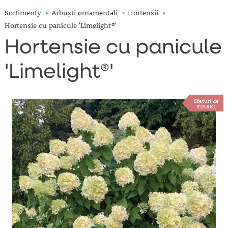
Sortimenty
Arbuşti ornamentali
Hortensii
Hortensie cu panicule 'Limelight®'
Hortensie cu panicule
'Limelight®'
Sfaturi de
STARKL