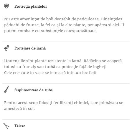
Protecţia plantelor
Nu este ameninţat de boli deosebit de periculoase. Bineînţeles
păduchi de frunze, la fel ca şi la alte plante, pot apărea şi aici. Îi
putem combate cu substanţele corespunzătoare.
Protejare de iarnă
Hortensiile sînt plante rezistente la iarnă. Rădăcina se acoperă
totuşi cu frunziş sau turbă ca protecţie faţă de îngheţ!
Cele crescute în vase se iernează într-un loc ferit
Suplimentare de subs
Pentru acest scop folosiţi fertilizanţi chimici, care primăvara se
amestecă în sol.
Tăiere