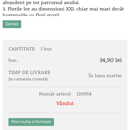
abundent pe tot parcursul anului.
3. Florile lor au dimensiuni XXL chiar mai mari decât
hortensiile cu flori mari!
4. Culoarea florilor se schimbă in timpul infloririi si
Detalii
nu se estompează, dimpotrivă, devine din ce în ce
mai decorativă.
5. Înfloresc până la sfârsitul toamnei, când celelalte
hortensii au inflorit deja.
CANTITATE
1 buc
34,90 lei
buc.
TIMP DE LIVRARE
În luna martie
(la comanda curentă)
Număr articol
130954
Vândut
Mai multe informatii