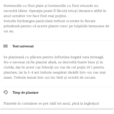
Hortensiile cu flori plate şi hortensiile cu flori rotunde nu
necesită tăiere. Operaţia poate fi făcută totuşi deoarece altfel în
anul următor vor face flori mai puţine.
Soiurile Hydrangea paniculata trebuie scurtate în fiecare
primăvară pentru că aceste plante cresc pe tulpinile lemnoase de
un an.
Text universal
Se plantează cu plăcere pentru înflorirea bogată vara întreagă.
Nu e necesar să fie plantat afară, se dezvoltă foarte bine şi în
ciubăr, dar în acest caz folosiţi un vas de cel puţin 10 l pentru
plantare, iar la 3-4 ani trebuie neapărat răsădit într-un vas mai
mare. Trebuie iernat într-un loc ferit şi ocrotit de uscare.
Timp de plantare
Plantele în container se pot sădi tot anul, pînă la îngheţuri