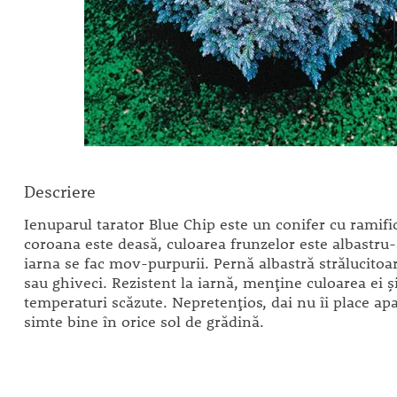
Descriere
Ienuparul tarator Blue Chip este un conifer cu ramific
coroana este deasă, culoarea frunzelor este albastru-
iarna se fac mov-purpurii. Pernă albastră strălucitoa
sau ghiveci. Rezistent la iarnă, menține culoarea ei și
temperaturi scăzute. Nepretențios, dai nu îi place ap
simte bine în orice sol de grădină.