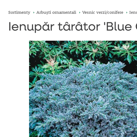
Sortimenty
Arbuşti ornamentali
Vesnic verzi/conifere
Ienu
Ienupăr târâtor 'Blue 