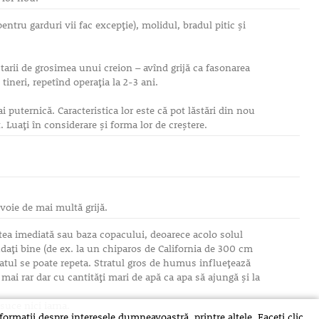
entru garduri vii fac excepţie), molidul, bradul pitic şi
starii de grosimea unui creion – avînd grijă ca fasonarea
tineri, repetînd operaţia la 2-3 ani.
i puternică. Caracteristica lor este că pot lăstări din nou
. Luaţi în considerare şi forma lor de creştere.
evoie de mai multă grijă.
tatea imediată sau baza copacului, deoarece acolo solul
daţi bine (de ex. la un chiparos de California de 300 cm
datul se poate repeta. Stratul gros de humus influeţează
mai rar dar cu cantităţi mari de apă ca apa să ajungă şi la
usuce nici iarna.
rmații despre interesele dumneavoastră, printre altele. Faceți clic