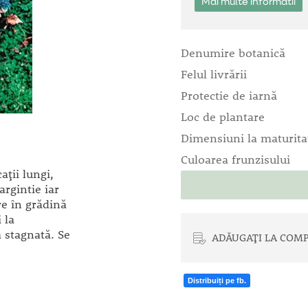
Mai multe informatii
Denumire botanică
Felul livrării
Protectie de iarnă
Loc de plantare
Dimensiuni la maturita
Culoarea frunzisului
ații lungi,
argintie iar
re în grădină
 la
a stagnată. Se
ADĂUGAȚI LA COMP
Distribuiți pe fb.