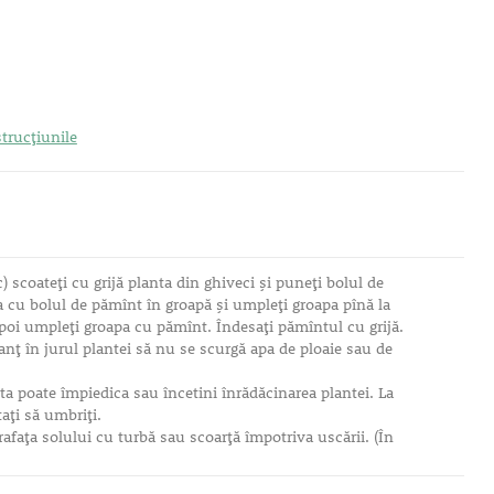
trucțiunile
) scoateţi cu grijă planta din ghiveci şi puneţi bolul de
a cu bolul de pămînt în groapă şi umpleţi groapa pînă la
poi umpleţi groapa cu pămînt. Îndesaţi pămîntul cu grijă.
anţ în jurul plantei să nu se scurgă apa de ploaie sau de
ta poate împiedica sau încetini înrădăcinarea plantei. La
aţi să umbriţi.
rafaţa solului cu turbă sau scoarţă împotriva uscării. (În