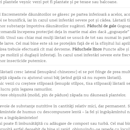
 plantele veşnic verzi pot fi plantate şi pe terase sau balcoane.
 Excrementele dăunătorilor se găsesc pe partea inferioară a acelor, aco
 se brunifică, iar în cazul unei infestări severe pot şi cădea. Lăstarii t
unor substanţe împotriva dăunătorilor sugători.
Păduchi de gale
Gogoaş
recomandă începerea protecţiei deja în martie mai ales dacă „gogoaşele”
lii: Unul sau chiar mai mulţi lăstari se usucă de tot sau numai în par
 de larve. Cel mai bine este să ne protejăm faţă de ei la sfîrşitul lui apri
irea trebuie efectuată cît mai devreme.
Păduchele lînos
Puncte albe şi 
i pe molizii şi duglaşii infestaţi. În cazul unei infestări severe este fr
nor insecticide puternice.
e lăstarii cresc lateral (ienupărul chinezesc) ei se pot frînge de prea m
ijă zăpada cu ajutorul unui băţ (avînd grijă să nu rupem lăstarii).
ic verzi cu creştere stîlpoasă (ienupăr stîlpos, tisa stîlpoasă) lăstarii
lucru prin legarea ramurilor.
eştere obişnuită (molid, pin de pădure) zăpada nu dăunează plantelor.
evoie de substanţe nutritive în cantităţi relativ mici, dar permanent. 
ămintele de humus cu descompunere lentă – la fel şi îngrăşămîntul natu
es a îngrăşămintelor!
ui poate fi îmbunătăţită cu adăugare de compost sau turbă. Cel mai bi
ezvoltă astfel deosebit de bine şi rapid, obişnuindu-se repede cu locul