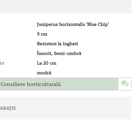
Juniperus horizontalis 'Blue Chip'
9 cm
Rezistent la îngheti
Însorit, Semi-umbră
te
La 20 cm
modrá
Consiliere horticulturală
ARAȚIE