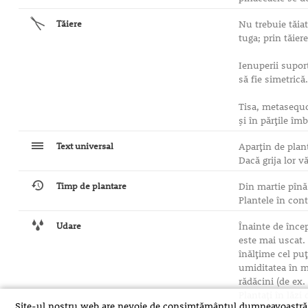
Tăiere
Nu trebuie tăiat
tuga; prin tăier
Ienuperii suport
să fie simetrică
Tisa, metasequoi
şi în părţile îm
Text universal
Aparţin de plant
Dacă grija lor v
Timp de plantare
Din martie pînă 
Plantele în cont
Udare
Înainte de încep
este mai uscat.
înălţime cel puţ
umiditatea în mo
rădăcini (de ex.
Plantaţi în lăzi
Site-ul nostru web are nevoie de consimțământul dumneavoastră pent