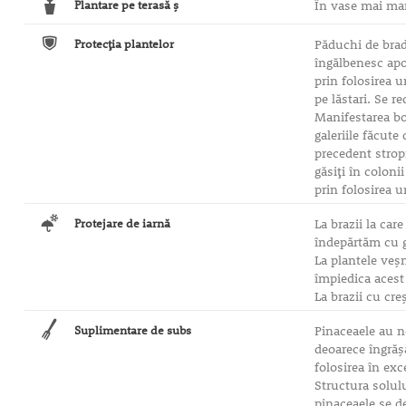
Plantare pe terasă ş
În vase mai mari
Protecţia plantelor
Păduchi de brad
îngălbenesc apoi
prin folosirea 
pe lăstari. Se 
Manifestarea bo
galeriile făcute
precedent strop
găsiţi în coloni
prin folosirea u
Protejare de iarnă
La brazii la car
îndepărtăm cu gr
La plantele veşn
împiedica acest 
La brazii cu cr
Suplimentare de subs
Pinaceaele au n
deoarece îngrăş
folosirea în exc
Structura solul
pinaceaele se d