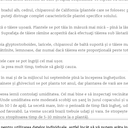
 bradul alb, cedrul, chiparosul de California (plantele care se folosesc p
e puteţi distruge complet caracteristicile plantei specifice soiului.
ă o tăiere uşoară. Plantele se pot tăia în măsură mai mică – pînă la lă
. Suprafaţa de tăiere rămîne acoperită dacă efectuaţi tăierea sub lăstarii 
a glyptostroboides, laricele, chiparosul de baltă suportă şi o tăiere ma
bătrînite, lemnoase, dar numai dacă tăierea este proporţională peste tot
ele care se pot îngriji cel mai uşor.
ă ia prea mult timp, trebuie să găsiţi cauza.
în mai şi de la mijlocul lui septembrie pînă la începerea îngheţurilor.
ainere şi ghiveciuri se pot planta tot anul, dar plantarea de vară are n
erea iernii controlaţi umiditatea. Cel mai bine e să inspectaţi vecină
 Unde umiditatea este moderată scobiţi un şanţ în jurul copacului şi u
in 50 l de apă). La secetă mare, într-o perioadă de timp fără îngheţ, u
d favorabil. La vreme uscată brazii trebuie udaţi şi vara. Se stropeşte 
 cu stropitoarea timp de 5-10 minute la o plantă).
 de balcon este esenţial să udaţi zilnic şi aveţi grijă ca planta să nu se 
ru utilizarea datelor individuale, astfel încât să vă putem arăta info