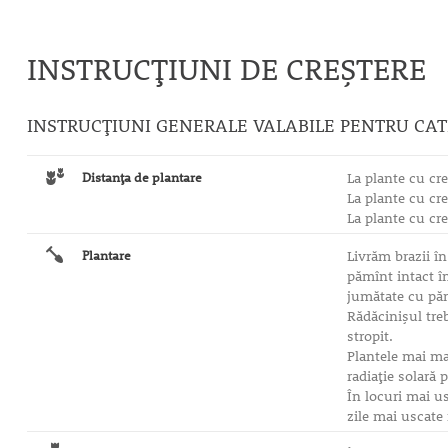
INSTRUCȚIUNI DE CREȘTERE
INSTRUCȚIUNI GENERALE VALABILE PENTRU CA
Distanţa de plantare
La plante cu cr
La plante cu cr
La plante cu cre
Plantare
Livrăm brazii în
pămînt intact î
jumătate cu păm
Rădăcinişul tre
stropit.
Plantele mai mar
radiaţie solară 
În locuri mai us
zile mai uscate 