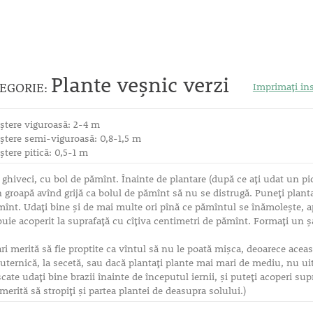
Plante veşnic verzi
TEGORIE:
Imprimați ins
eştere viguroasă: 2-4 m
eştere semi-viguroasă: 0,8-1,5 m
ştere pitică: 0,5-1 m
 ghiveci, cu bol de pămînt. Înainte de plantare (după ce aţi udat un pic
n groapă avînd grijă ca bolul de pămînt să nu se distrugă. Puneţi plant
înt. Udaţi bine şi de mai multe ori pînă ce pămîntul se înămoleşte, a
buie acoperit la suprafaţă cu cîţiva centimetri de pămînt. Formaţi un ş
i merită să fie proptite ca vîntul să nu le poată mişca, deoarece aceas
puternică, la secetă, sau dacă plantaţi plante mai mari de mediu, nu uit
cate udaţi bine brazii înainte de începutul iernii, şi puteţi acoperi sup
merită să stropiţi şi partea plantei de deasupra solului.)