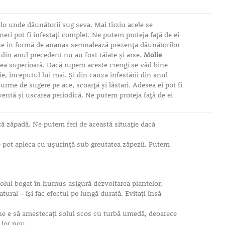
lo unde dăunătorii sug seva. Mai tîrziu acele se
ineri pot fi infestaţi complet. Ne putem proteja faţă de ei
e în formă de ananas semnalează prezenţa dăunătorilor
 din anul precedent nu au fost tăiate şi arse.
Molie
tea superioară. Dacă rupem aceste crengi se văd bine
lie, începutul lui mai. Şi din cauza infestării din anul
urme de sugere pe ace, scoarţă şi lăstari. Adesea ei pot fi
ecventă şi uscarea periodică. Ne putem proteja faţă de ei
ultă zăpadă. Ne putem feri de această situaţie dacă
 se pot apleca cu uşurinţă sub greutatea zăpezii. Putem
Solul bogat în humus asigură dezvoltarea plantelor,
ral – îşi fac efectul pe lungă durată. Evitaţi însă
ne e să amestecaţi solul scos cu turbă umedă, deoarece
 lor nou.