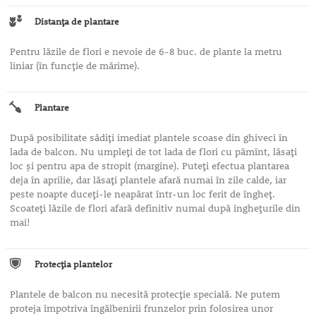
Distanţa de plantare
Pentru lăzile de flori e nevoie de 6-8 buc. de plante la metru
liniar (în funcţie de mărime).
Plantare
După posibilitate sădiţi imediat plantele scoase din ghiveci în
lada de balcon. Nu umpleţi de tot lada de flori cu pămînt, lăsaţi
loc şi pentru apa de stropit (margine). Puteţi efectua plantarea
deja în aprilie, dar lăsaţi plantele afară numai în zile calde, iar
peste noapte duceţi-le neapărat într-un loc ferit de îngheţ.
Scoateţi lăzile de flori afară definitiv numai după îngheţurile din
mai!
Protecţia plantelor
Plantele de balcon nu necesită protecţie specială. Ne putem
proteja împotriva îngălbenirii frunzelor prin folosirea unor