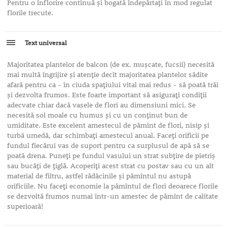
Pentru o înflorire continuă şi bogată îndepărtaţi în mod regulat
florile trecute.
Text universal
Majoritatea plantelor de balcon (de ex. muşcate, fucsii) necesită
mai multă îngrijire şi atenţie decît majoritatea plantelor sădite
afară pentru ca - în ciuda spaţiului vital mai redus - să poată trăi
şi dezvolta frumos. Este foarte important să asiguraţi condiţii
adecvate chiar dacă vasele de flori au dimensiuni mici. Se
necesită sol moale cu humus şi cu un conţinut bun de
umiditate. Este excelent amestecul de pămînt de flori, nisip şi
turbă umedă, dar schimbaţi amestecul anual. Faceţi orificii pe
fundul fiecărui vas de suport pentru ca surplusul de apă să se
poată drena. Puneţi pe fundul vasului un strat subţire de pietriş
sau bucăţi de ţiglă. Acoperiţi acest strat cu postav sau cu un alt
material de filtru, astfel rădăcinile şi pămîntul nu astupă
orificiile. Nu faceţi economie la pămîntul de flori deoarece florile
se dezvoltă frumos numai într-un amestec de pămînt de calitate
superioară!