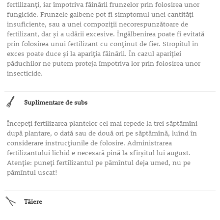
fertilizanţi, iar împotriva făinării frunzelor prin folosirea unor
fungicide. Frunzele galbene pot fi simptomul unei cantităţi
insuficiente, sau a unei compoziţii necorespunzătoare de
fertilizant, dar şi a udării excesive. Îngălbenirea poate fi evitată
prin folosirea unui fertilizant cu conţinut de fier. Stropitul în
exces poate duce şi la apariţia făinării. În cazul apariţiei
păduchilor ne putem proteja împotriva lor prin folosirea unor
insecticide.
Suplimentare de subs
Începeţi fertilizarea plantelor cel mai repede la trei săptămîni
după plantare, o dată sau de două ori pe săptămînă, luînd în
considerare instrucţiunile de folosire. Administrarea
fertilizantului lichid e necesară pînă la sfîrşitul lui august.
Atenţie: puneţi fertilizantul pe pămîntul deja umed, nu pe
pămîntul uscat!
Tăiere