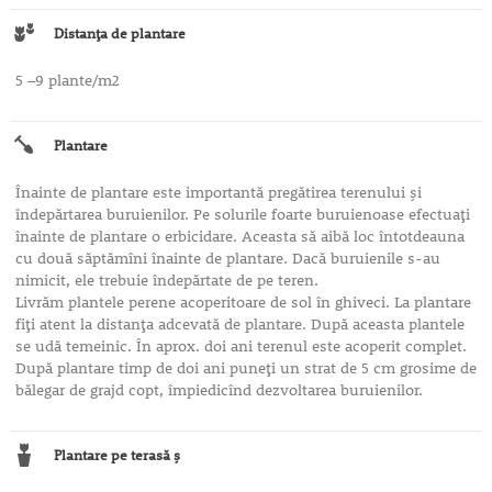
Distanţa de plantare
5 –9 plante/m2
Plantare
Înainte de plantare este importantă pregătirea terenului şi
îndepărtarea buruienilor. Pe solurile foarte buruienoase efectuaţi
înainte de plantare o erbicidare. Aceasta să aibă loc întotdeauna
cu două săptămîni înainte de plantare. Dacă buruienile s-au
nimicit, ele trebuie îndepărtate de pe teren.
Livrăm plantele perene acoperitoare de sol în ghiveci. La plantare
fiţi atent la distanţa adcevată de plantare. După aceasta plantele
se udă temeinic. În aprox. doi ani terenul este acoperit complet.
După plantare timp de doi ani puneţi un strat de 5 cm grosime de
bălegar de grajd copt, împiedicînd dezvoltarea buruienilor.
Plantare pe terasă ş