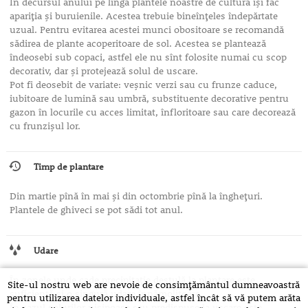
În decursul anului pe lîngă plantele noastre de cultură îşi fac
apariţia şi buruienile. Acestea trebuie bineînţeles îndepărtate
uzual. Pentru evitarea acestei munci obositoare se recomandă
sădirea de plante acoperitoare de sol. Acestea se plantează
îndeosebi sub copaci, astfel ele nu sînt folosite numai cu scop
decorativ, dar şi protejează solul de uscare.
Pot fi deosebit de variate: veşnic verzi sau cu frunze caduce,
iubitoare de lumină sau umbră, substituente decorative pentru
gazon în locurile cu acces limitat, înfloritoare sau care decorează
cu frunzişul lor.
Timp de plantare
Din martie pînă în mai şi din octombrie pînă la îngheţuri.
Plantele de ghiveci se pot sădi tot anul.
Udare
În zonele unde cade precipitaţie destulă la plantare este
Site-ul nostru web are nevoie de consimțământul dumneavoastră
suficientă şi o singură udare înnămolitoare..
pentru utilizarea datelor individuale, astfel încât să vă putem arăta
În cazul solurilor nisipoase sau predispuse la uscare este