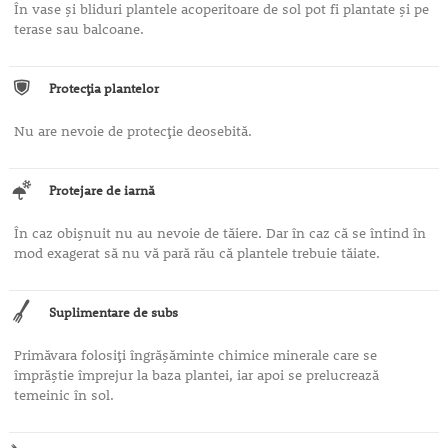
În vase şi bliduri plantele acoperitoare de sol pot fi plantate şi pe
terase sau balcoane.
Protecţia plantelor
Nu are nevoie de protecţie deosebită.
Protejare de iarnă
În caz obişnuit nu au nevoie de tăiere. Dar în caz că se întind în
mod exagerat să nu vă pară rău că plantele trebuie tăiate.
Suplimentare de subs
Primăvara folosiţi îngrăşăminte chimice minerale care se
împrăştie împrejur la baza plantei, iar apoi se prelucrează
temeinic în sol.