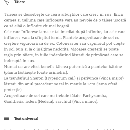
Tăiere
Tăierea se deosebeşte de cea a arbuştilor care cresc în sus. Erica
carnea şi Calluna care înfloreşte vara au nevoie de o tăiere uşoară
ca să aibă o înflorire cît mai bogată.
Cele care înfloresc iarna se tai imediat după înflorire, iar cele care
înfloresc vara la sfîrşitul iernii. Plantele acoperitoare de sol cu
creştere viguroasă ca de ex. Cotoneaster sau caprifoiul pot creşte
în sol bun şi la o înălţime nedorită. Vigoarea creşterii se poate
regla prin tăiere, în iulie îndepărtînd lăstarii de primăvară care se
îndreaptă în sus.
Numai rar are efect benefic tăierea puternică a plantelor bătrîne
(planta lăstăreşte foarte asimetric).
La trandafirul Sharon (Hypericum cal.) şi perivinca (Vinca major)
lăstarii din anul precedent se tai în martie la 5cm (iarna oferă
protecţie).
Acoperitoare de sol care nu trebuie tăiate: Pachysandra,
Gaultheria, iedera (Hedera), saschiul (Vinca minor).
Text universal