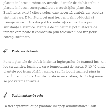
plasate în locuri umbroase, umede. Plantele de ciubăr trebuie
plasate în locuri corespunzătoare necesităţilor plantelor.
Bineînţeles există cîteva soiuri care necesită umbră, dar acestea
sînt mai rare. Dăunătorii cei mai frecvenţi sînt păduchii şi
păianjenii roşii. Aceştia pot fi combătuţi cel mai bine prin
substanţe sistemice. Plantele de ciubăr mai pot fi atacate de
făinare care poate fi combătută prin folosirea unor fungicide
corespunzătoare.
Protejare de iarnă
Puneţi plantele de ciubăr înaintea îngheţurilor de toamnă într-un
loc cu aerisire, luminos, cu o temperatură de aprox. 5-10 °C unde
plantele pot ierna pînă în aprilie, sau în locuri mai reci pînă în
mai. În ierni blînde Aucuba poate ierna şi afară, dar în frig mare i
se pot vătăma frunzele.
Suplimentare de subs
La trei săptămîni după plantare începeţi administrarea unui