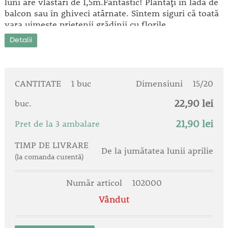
luni are vlăstari de 1,5m.Fantastic! Plantaţi în ladă de
balcon sau în ghiveci atârnate. Sîntem siguri că toată
vara uimeşte prietenii grădinii cu florile
fermecătoare, şi cu mirosul condimentat.
Detalii
CANTITATE
1 buc
Dimensiuni
15/20
22,90 lei
buc.
21,90 lei
Pret de la 3 ambalare
TIMP DE LIVRARE
De la jumătatea lunii aprilie
(la comanda curentă)
Număr articol
102000
Vândut