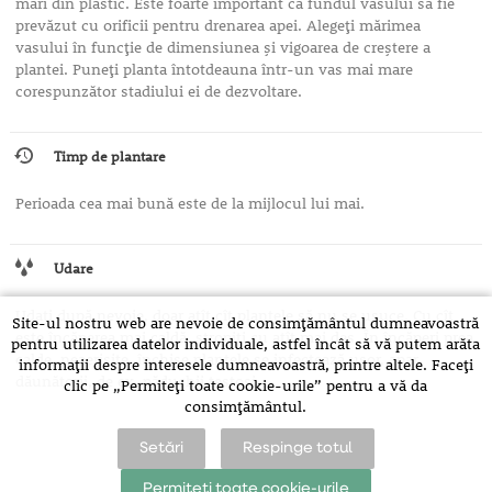
mari din plastic. Este foarte important ca fundul vasului să fie
prevăzut cu orificii pentru drenarea apei. Alegeţi mărimea
vasului în funcţie de dimensiunea şi vigoarea de creştere a
plantei. Puneţi planta întotdeauna într-un vas mai mare
corespunzător stadiului ei de dezvoltare.
Timp de plantare
Perioada cea mai bună este de la mijlocul lui mai.
Udare
Udaţi după nevoie, doar atît cît plantele să nu se usuce. Cu cît
Site-ul nostru web are nevoie de consimțământul dumneavoastră
este încăperea mai caldă, stropiţi cu atît mai des. În încăperi prea
pentru utilizarea datelor individuale, astfel încât să vă putem arăta
calde, neaerisite, închise plantele se infectează uşor, apar
informații despre interesele dumneavoastră, printre altele. Faceți
dăunătorii, de ex. păduchii ţestoşi.
clic pe „Permiteți toate cookie-urile” pentru a vă da
consimțământul.
Setări
Respinge totul
Permiteți toate cookie-urile