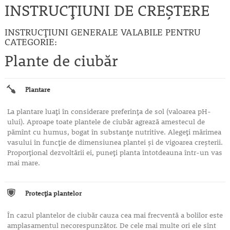
INSTRUCȚIUNI DE CREȘTERE
INSTRUCȚIUNI GENERALE VALABILE PENTRU
CATEGORIE:
Plante de ciubăr
Plantare
La plantare luaţi în considerare preferinţa de sol (valoarea pH-
ului). Aproape toate plantele de ciubăr agrează amestecul de
pămînt cu humus, bogat în substanţe nutritive. Alegeţi mărimea
vasului în funcţie de dimensiunea plantei şi de vigoarea creşterii.
Proporţional dezvoltării ei, puneţi planta întotdeauna într-un vas
mai mare.
Protecţia plantelor
În cazul plantelor de ciubăr cauza cea mai frecventă a bolilor este
amplasamentul necorespunzător. De cele mai multe ori ele sînt