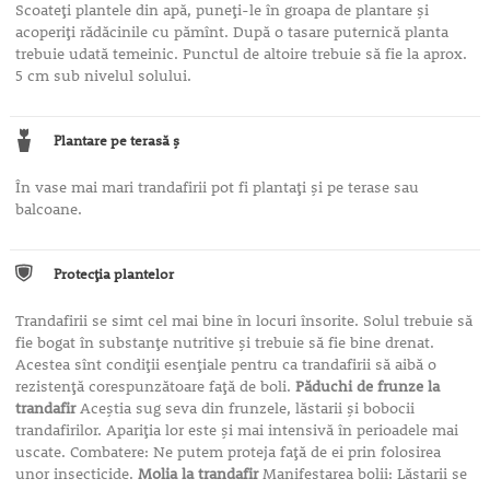
Scoateţi plantele din apă, puneţi-le în groapa de plantare şi
acoperiţi rădăcinile cu pămînt. După o tasare puternică planta
trebuie udată temeinic. Punctul de altoire trebuie să fie la aprox.
5 cm sub nivelul solului.
Plantare pe terasă ş
În vase mai mari trandafirii pot fi plantaţi şi pe terase sau
balcoane.
Protecţia plantelor
Trandafirii se simt cel mai bine în locuri însorite. Solul trebuie să
fie bogat în substanţe nutritive şi trebuie să fie bine drenat.
Acestea sînt condiţii esenţiale pentru ca trandafirii să aibă o
rezistenţă corespunzătoare faţă de boli.
Păduchi de frunze la
trandafir
Aceştia sug seva din frunzele, lăstarii şi bobocii
trandafirilor. Apariţia lor este şi mai intensivă în perioadele mai
uscate. Combatere: Ne putem proteja faţă de ei prin folosirea
unor insecticide.
Molia la trandafir
Manifestarea bolii: Lăstarii se