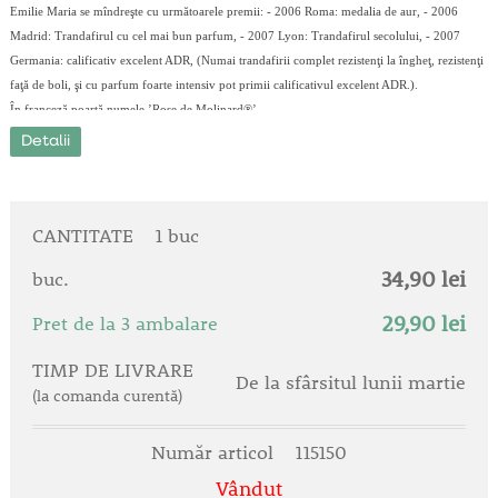
Emilie Maria se mîndreşte cu următoarele premii: - 2006 Roma: medalia de aur, - 2006
Madrid: Trandafirul cu cel mai bun parfum, - 2007 Lyon: Trandafirul secolului, - 2007
Germania: calificativ excelent ADR, (Numai trandafirii complet rezistenţi la îngheţ, rezistenţi
faţă de boli, şi cu parfum foarte intensiv pot primii calificativul excelent ADR.).
În franceză poartă numele ’Rose de Molinard®’.
Detalii
CANTITATE
1 buc
34,90 lei
buc.
29,90 lei
Pret de la 3 ambalare
TIMP DE LIVRARE
De la sfârsitul lunii martie
(la comanda curentă)
Număr articol
115150
Vândut