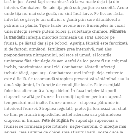
lasă în jos. Acest fapt semanlează că larva roade deja tija din
interior. Combatere: Se taie tija pînă sub porţiunea scobită. Acolo
unde tija nu mai este goală, nu sînt încă larve. Pe fiecare lăstar
infestat se găseşte un orificiu, o gaură prin care dăunătorul a
pătruns în plantă. Tijele tăiate trebuie arse. Bineînţeles în cazul
unei infecţii severe putem folosi şi substanţe chimice.
Făinarea
la trandafir
Infecţia micotică formează un strat albicios pe
frunză, pe lăstari dar şi pe boboci. Apariţia făinării este favorizată
şi de factorii următori: fertilizare prea intensivă, mai ales
preponderenţa nitrogenului, sol rece şi umed, şi locurile
umbroase fără circulaţie de aer. Astfel de loc poate fi un colţ mai
închis, proximitatea unui zid. Combatere: Lăstarii infectaţi
trebuie tăiaţi, apoi arşi. Combaterea unei infecţii deja existente
este dificilă. Se recomandă stropirea preventivă săptămînal sau la
două săptămîni, în funcţie de condiţiile locale. Este esenţială
folosirea alternantă a fungicidelor! În faza incipientă sporii
ciupercii se află pe frunze. În condiţii optime pentru ciupercă –
temperaturi mai înalte, frunze umede – ciuperca pătrunde în
interiorul frunzei. Stropirea regulată, protecţia formează un strat
de film pe frunză împiedicînd astfel aderarea sau pătrunderea
ciupercii în frunză.
Pete de rugină
Pe suprafaţa superioară a
frunzei se formează pete rotunde, negre-maronii. O infecţie mai
severă, care survine de obicei spre sfîrşitul verii, poate duce la