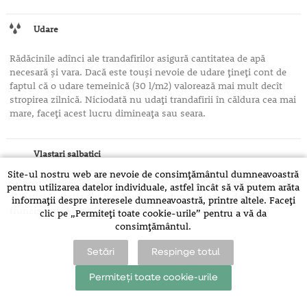
Udare
Rădăcinile adînci ale trandafirilor asigură cantitatea de apă
necesară şi vara. Dacă este touşi nevoie de udare ţineţi cont de
faptul că o udare temeinică (30 l/m2) valorează mai mult decît
stropirea zilnică. Niciodată nu udaţi trandafirii în căldura cea mai
mare, faceţi acest lucru dimineaţa sau seara.
Vlastari salbatici
Site-ul nostru web are nevoie de consimțământul dumneavoastră
Se poate întîmpla ca sub punctul de altoire să se formeze lăstari
pentru utilizarea datelor individuale, astfel încât să vă putem arăta
sălbatici. Aceştia pot fi recunoscuţi după culoarea deschisă a
informații despre interesele dumneavoastră, printre altele. Faceți
frunzişului. Aceştia trebuie îndepărtaţi de fiecare dată.
clic pe „Permiteți toate cookie-urile” pentru a vă da
consimțământul.
Setări
Respinge totul
Permiteți toate cookie-urile