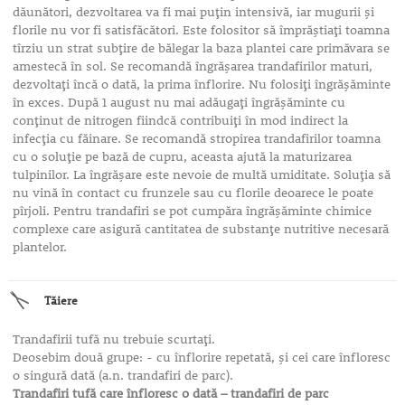
dăunători, dezvoltarea va fi mai puţin intensivă, iar mugurii şi
florile nu vor fi satisfăcători. Este folositor să împrăştiaţi toamna
tîrziu un strat subţire de bălegar la baza plantei care primăvara se
amestecă în sol. Se recomandă îngrăşarea trandafirilor maturi,
dezvoltaţi încă o dată, la prima înflorire. Nu folosiţi îngrăşăminte
în exces. După 1 august nu mai adăugaţi îngrăşăminte cu
conţinut de nitrogen fiindcă contribuiţi în mod indirect la
infecţia cu făinare. Se recomandă stropirea trandafirilor toamna
cu o soluţie pe bază de cupru, aceasta ajută la maturizarea
tulpinilor. La îngrăşare este nevoie de multă umiditate. Soluţia să
nu vină în contact cu frunzele sau cu florile deoarece le poate
pîrjoli. Pentru trandafiri se pot cumpăra îngrăşăminte chimice
complexe care asigură cantitatea de substanţe nutritive necesară
plantelor.
Tăiere
Trandafirii tufă nu trebuie scurtaţi.
Deosebim două grupe: - cu înflorire repetată, şi cei care înfloresc
o singură dată (a.n. trandafiri de parc).
Trandafiri tufă care înfloresc o dată – trandafiri de parc