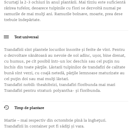
Scurtaţi la 2-3 ochiuri în anul plantării. Mai tîrziu este suficientă
rărirea tufelor, deoarece tulpinile cu flori se dezvoltă numai pe
ramurile de mai mulţi ani. Ramurile bolnave, moarte, prea dese
trebuie îndepărtate.
Text universal
Trandafirii sînt plantele locurilor însorite şi ferite de vînt. Pentru
o dezvoltare sănătoasă au nevoie de sol adînc, uşor, bine drenat,
cu humus, pe cît posibil într-un loc deschis sau cel puţin nu
închis din toate părţile. Lăstarii tulpinilor de trandafiri de calitate
bună sînt verzi, cu coajă netedă, părţile lemnoase maturizate au
cel puţin doi sau mai mulţi lăstari.
Trandafiri nobili: theahibrizi, trandafiri floribunda mai mari
Trandafiri pentru straturi: polyantha- şi floribunda.
Timp de plantare
Martie – mai respectiv din octombrie pînă la îngheţuri.
Trandafirii în container pot fi sădiţi şi vara.