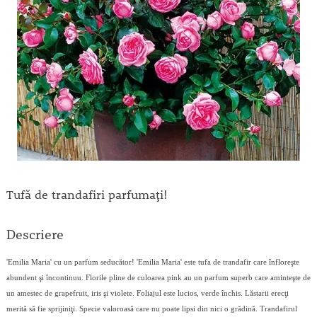
Tufă de trandafiri parfumaţi!
Descriere
'Emilia Maria' cu un parfum seducător! 'Emilia Maria' este tufa de trandafir care înfloreşte
abundent şi încontinuu. Florile pline de culoarea pink au un parfum superb care aminteşte de
un amestec de grapefruit, iris şi violete. Foliajul este lucios, verde închis. Lăstarii erecţi
merită să fie sprijiniţi. Specie valoroasă care nu poate lipsi din nici o grădină. Trandafirul