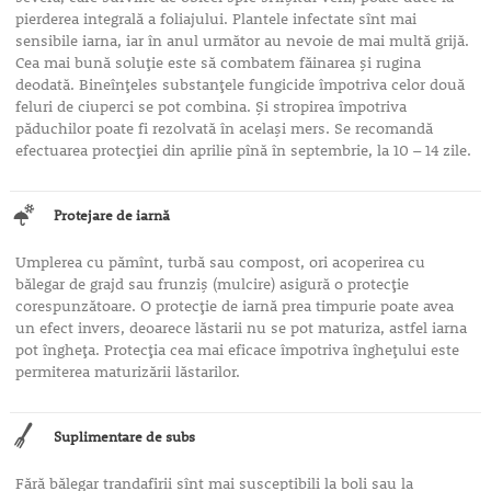
pierderea integrală a foliajului. Plantele infectate sînt mai
sensibile iarna, iar în anul următor au nevoie de mai multă grijă.
Cea mai bună soluţie este să combatem făinarea şi rugina
deodată. Bineînţeles substanţele fungicide împotriva celor două
feluri de ciuperci se pot combina. Şi stropirea împotriva
păduchilor poate fi rezolvată în acelaşi mers. Se recomandă
efectuarea protecţiei din aprilie pînă în septembrie, la 10 – 14 zile.
Protejare de iarnă
Umplerea cu pămînt, turbă sau compost, ori acoperirea cu
bălegar de grajd sau frunziş (mulcire) asigură o protecţie
corespunzătoare. O protecţie de iarnă prea timpurie poate avea
un efect invers, deoarece lăstarii nu se pot maturiza, astfel iarna
pot îngheţa. Protecţia cea mai eficace împotriva îngheţului este
permiterea maturizării lăstarilor.
Suplimentare de subs
Fără bălegar trandafirii sînt mai susceptibili la boli sau la