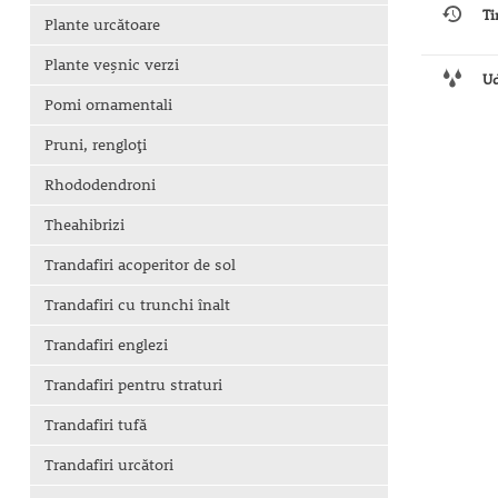
Ti
Plante urcătoare
Plante veşnic verzi
U
Pomi ornamentali
Pruni, rengloţi
Rhododendroni
Theahibrizi
Trandafiri acoperitor de sol
Trandafiri cu trunchi înalt
Trandafiri englezi
Trandafiri pentru straturi
Trandafiri tufă
Trandafiri urcători