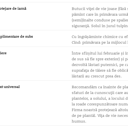
otejare de iarnă
Butucii viţei de vie joase (fă
pămînt care în primăvara următo
(semi)înalte conduse pe spalie
siguranţă. Solul în jurul tulpi
plimentare de subs
Cu îngrăşăminte chimice cu efec
Cînd: primăvara pe la mijlocul 
iere
Între sfîrşitul lui februarie şi
de sus să fie spre exterior) şi p
dezvoltă lăstari puternici, pe c
suprafaţa de tăiere să fie oblic
lăstarii au crescut prea des.
xt universal
Recomandăm ca înainte de planta
sfaturi de la cunoscuţii care 
plantelor, a solului, a locului 
la roade corespunzătoare numai
Firma noastră protejează altoiu
de pe plantăl. Viţa de vie neces
humus.