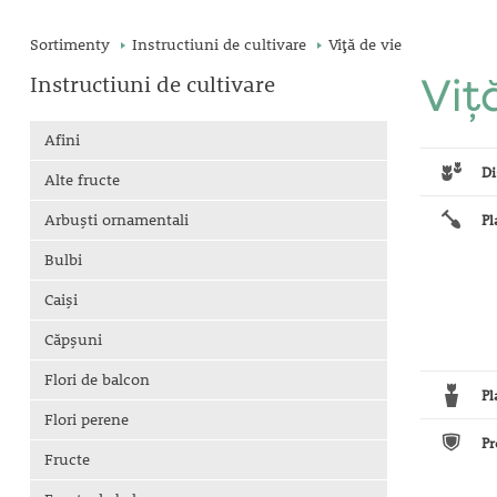
Sortimenty
Instructiuni de cultivare
Viţă de vie
Instructiuni de cultivare
Viţ
Afini
Di
Alte fructe
Arbuşti ornamentali
Pl
Bulbi
Caişi
Căpşuni
Flori de balcon
Pl
Flori perene
Pr
Fructe