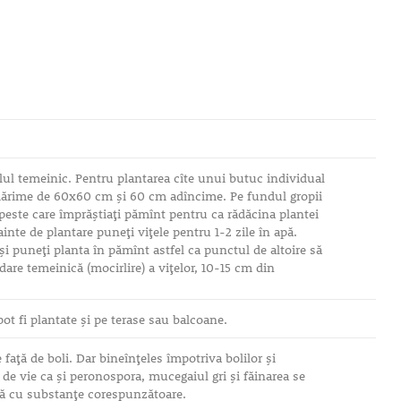
olul temeinic. Pentru plantarea cîte unui butuc individual
mărime de 60x60 cm şi 60 cm adîncime. Pe fundul gropii
peste care împrăştiaţi pămînt pentru ca rădăcina plantei
ainte de plantare puneţi viţele pentru 1-2 zile în apă.
 şi puneţi planta în pămînt astfel ca punctul de altoire să
udare temeinică (mocirlire) a viţelor, 10-15 cm din
pot fi plantate şi pe terase sau balcoane.
faţă de boli. Dar bineînţeles împotriva bolilor şi
i de vie ca şi peronospora, mucegaiul gri şi făinarea se
ă cu substanţe corespunzătoare.