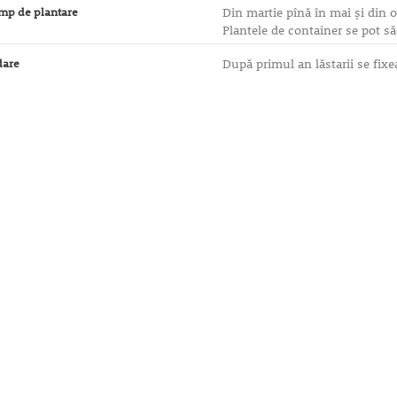
mp de plantare
Din martie pînă în mai şi din o
Plantele de container se pot să
dare
După primul an lăstarii se fixe