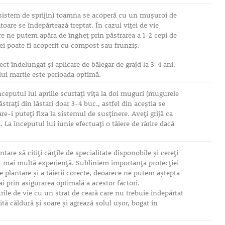
ră sistem de sprijin) toamna se acoperă cu un muşuroi de
are se îndepărtează treptat. În cazul viţei de vie
re ne putem apăra de îngheţ prin păstrarea a 1-2 cepi de
nei poate fi acoperit cu compost sau frunziş.
t îndelungat şi aplicare de bălegar de grajd la 3-4 ani.
lui martie este perioada optimă.
 începutul lui aprilie scurtaţi viţa la doi muguri (mugurele
ăstraţi din lăstari doar 3-4 buc., astfel din aceştia se
are-i puteţi fixa la sistemul de susţinere. Aveţi grijă ca
ă. La începutul lui iunie efectuaţi o tăiere de rărire dacă
re să citiţi cărţile de specialitate disponobile şi cereţi
au mai multă experienţă. Subliniem importanţa protecţiei
de plantare şi a tăierii corecte, deoarece ne putem aştepta
 prin asigurarea optimală a acestor factori.
rile de vie cu un strat de ceară care nu trebuie îndepărtat
ită căldură şi soare şi agrează solul uşor, bogat în