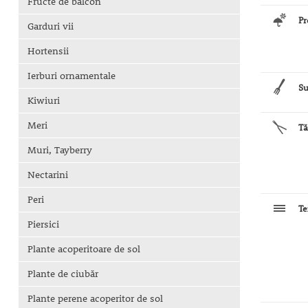
Fructe de balcon
Pr
Garduri vii
Hortensii
Ierburi ornamentale
Su
Kiwiuri
Meri
Tă
Muri, Tayberry
Nectarini
Peri
Te
Piersici
Plante acoperitoare de sol
Plante de ciubăr
Plante perene acoperitor de sol