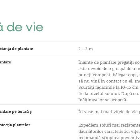
ă de vie
stanţa de plantare
2 - 3 m
antare
Înainte de plantare pregătiţi s
este nevoie de o groapă de o 
puneţi compost, bălegar copt, 
să nu vină în contact cu el. În
Scurtaţi rădăcinile la 10-15 cm
fie la nivelul solului. După o 
înălţimea lor se acoperă.
antare pe terasă ş
În vase mai mari viţele de vie 
otecţia plantelor
Expediem soiuri mai rezistente 
dăunătorilor caracteristici viţe
recomandă stropirea preventiv